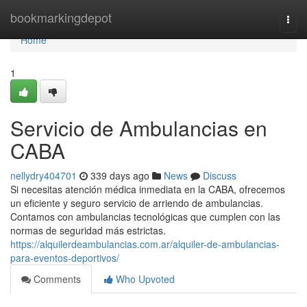
Home
bookmarkingdepot
Togg
navi
Home
1
Servicio de Ambulancias en
CABA
nellydry404701
339 days ago
News
Discuss
Si necesitas atención médica inmediata en la CABA, ofrecemos
un eficiente y seguro servicio de arriendo de ambulancias.
Contamos con ambulancias tecnológicas que cumplen con las
normas de seguridad más estrictas.
https://alquilerdeambulancias.com.ar/alquiler-de-ambulancias-
para-eventos-deportivos/
Comments
Who Upvoted