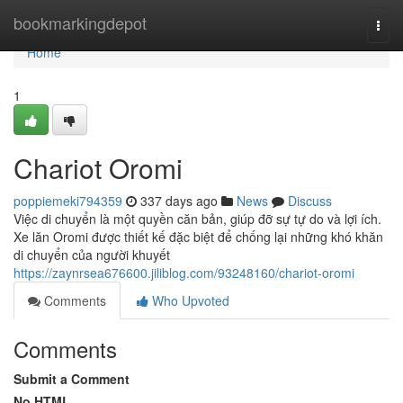
Home
bookmarkingdepot
Togg
navi
Home
1
Chariot Oromi
poppiemeki794359
337 days ago
News
Discuss
Việc di chuyển là một quyền căn bản, giúp đỡ sự tự do và lợi ích.
Xe lăn Oromi được thiết kế đặc biệt để chống lại những khó khăn
di chuyển của người khuyết
https://zaynrsea676600.jiliblog.com/93248160/chariot-oromi
Comments
Who Upvoted
Comments
Submit a Comment
No HTML