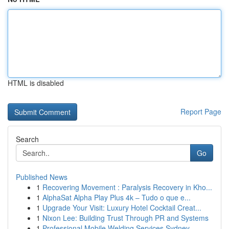
HTML is disabled
Report Page
Search
Go
Published News
1
Recovering Movement : Paralysis Recovery in Kho...
1
AlphaSat Alpha Play Plus 4k – Tudo o que e...
1
Upgrade Your Visit: Luxury Hotel Cocktail Creat...
1
Nixon Lee: Building Trust Through PR and Systems
1
Professional Mobile Welding Services Sydney