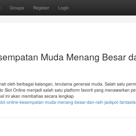
t
Groups
Register
Login
 Kesempatan Muda Menang Besar d
minati oleh berbagai kalangan, terutama generasi muda. Salah satu per
oto Slot Online menjadi salah satu platform favorit yang menawarkan p
ikel ini akan membahas secara lengkap
-slot-online-kesempatan-muda-menang-besar-dan-raih-jackpot-fantastis