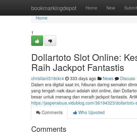
Home
bookmarkingdepot
Home
New
Submi
Home
1
Dollartoto Slot Online:
Raih Jackpot Fantastis
christianl318ckr4
333 days ago
News
Discuss
Dalam era digital saat ini, hiburan daring semakin di
yang tengah naik daun adalah slot online, dan Dollart
besar untuk menang dan meraih jackpot fantastis. Art
https://jasperaioua.vidublog.com/36194323/dollartoto
Comments
Who Upvoted
Comments