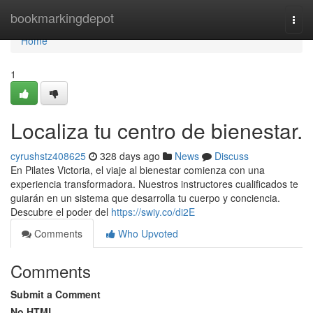
Home
bookmarkingdepot
Togg
navi
Home
1
Localiza tu centro de bienestar.
cyrushstz408625
328 days ago
News
Discuss
En Pilates Victoria, el viaje al bienestar comienza con una
experiencia transformadora. Nuestros instructores cualificados te
guiarán en un sistema que desarrolla tu cuerpo y conciencia.
Descubre el poder del
https://swiy.co/di2E
Comments
Who Upvoted
Comments
Submit a Comment
No HTML