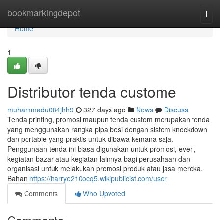
Home
bookmarkingdepot
Togg
navi
Home
1
Distributor tenda custome
muhammadu084jhh9
327 days ago
News
Discuss
Tenda printing, promosi maupun tenda custom merupakan tenda
yang menggunakan rangka pipa besi dengan sistem knockdown
dan portable yang praktis untuk dibawa kemana saja.
Penggunaan tenda ini biasa digunakan untuk promosi, even,
kegiatan bazar atau kegiatan lainnya bagi perusahaan dan
organisasi untuk melakukan promosi produk atau jasa mereka.
Bahan
https://harrye210ocq5.wikipublicist.com/user
Comments
Who Upvoted
Comments