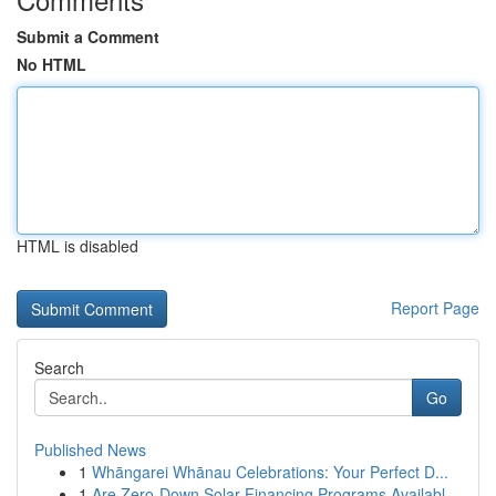
Submit a Comment
No HTML
HTML is disabled
Report Page
Search
Go
Published News
1
Whāngarei Whānau Celebrations: Your Perfect D...
1
Are Zero-Down Solar Financing Programs Availabl...