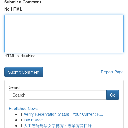
Submit a Comment
No HTML
HTML is disabled
Report Page
Search
Go
Published News
1
Verify Reservation Status : Your Current R...
1
iptv maroc
1
人工智能粵語文字轉聲：專業聲音目錄