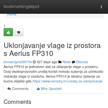
Home
bookmarkingdepot
Togg
navi
Home
1
Uklonjavanje vlage iz prostora
s Aerius FP310
tomasnjym039754
327 days ago
News
Discuss
Aerius FP310 je jedinstven alat za uklanjanje vlage u prostoru.
Ovaj visokoproizvodni uređaj koristi metodu sušenja za učinkovito
redukcija vlage iz vazduha. Aerius FP310 je idealno rješenje za
kućne objekte gde
https://www.renodry.hr/uredaj-za-odvlazivanje/
Comments
Who Upvoted
Comments