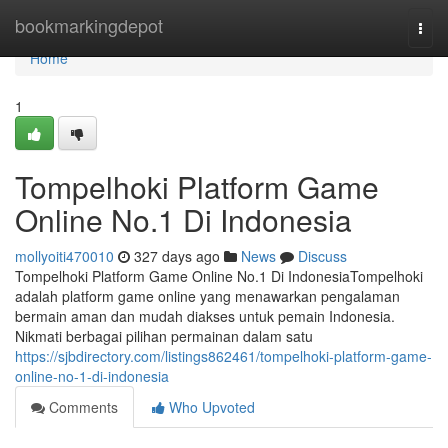
Home
bookmarkingdepot
Togg
navi
Home
1
Tompelhoki Platform Game
Online No.1 Di Indonesia
mollyoiti470010
327 days ago
News
Discuss
Tompelhoki Platform Game Online No.1 Di IndonesiaTompelhoki
adalah platform game online yang menawarkan pengalaman
bermain aman dan mudah diakses untuk pemain Indonesia.
Nikmati berbagai pilihan permainan dalam satu
https://sjbdirectory.com/listings862461/tompelhoki-platform-game-
online-no-1-di-indonesia
Comments
Who Upvoted