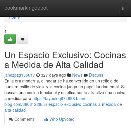
Home
bookmarkingdepot
Togg
navi
Home
1
Un Espacio Exclusivo: Cocinas
a Medida de Alta Calidad
janezpzg135017
327 days ago
News
Discuss
En la era moderna, el hogar se ha convertido en un reflejo de
nuestro estilo de vida. y la cocina juega un papel fundamental. Si
buscas una cocina funcional y estéticamente atractiva una cocina
a medida para
https://tayaeinq974698.humor-
blog.com/36081228/un-espacio-exclusivo-cocinas-a-medida-de-
alta-calidad
Comments
Who Upvoted