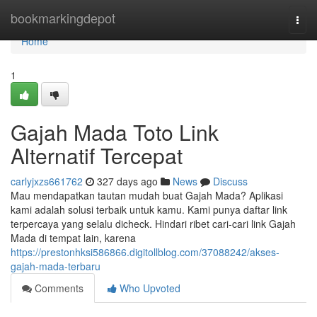
Home
bookmarkingdepot
Togg
navi
Home
1
Gajah Mada Toto Link
Alternatif Tercepat
carlyjxzs661762
327 days ago
News
Discuss
Mau mendapatkan tautan mudah buat Gajah Mada? Aplikasi
kami adalah solusi terbaik untuk kamu. Kami punya daftar link
terpercaya yang selalu dicheck. Hindari ribet cari-cari link Gajah
Mada di tempat lain, karena
https://prestonhksi586866.digitollblog.com/37088242/akses-
gajah-mada-terbaru
Comments
Who Upvoted