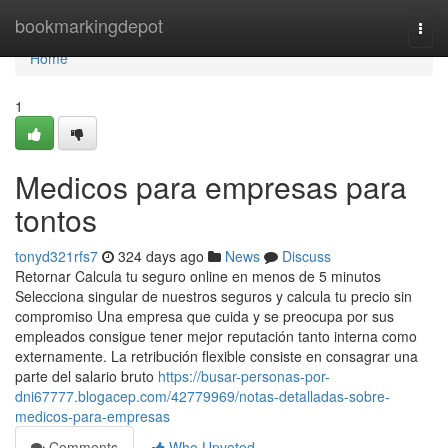
Home
bookmarkingdepot
Togg
navi
Home
1
Medicos para empresas para
tontos
tonyd321rfs7
324 days ago
News
Discuss
Retornar Calcula tu seguro online en menos de 5 minutos
Selecciona singular de nuestros seguros y calcula tu precio sin
compromiso Una empresa que cuida y se preocupa por sus
empleados consigue tener mejor reputación tanto interna como
externamente. La retribución flexible consiste en consagrar una
parte del salario bruto
https://busar-personas-por-
dni67777.blogacep.com/42779969/notas-detalladas-sobre-
medicos-para-empresas
Comments
Who Upvoted