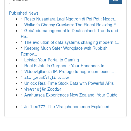
Published News
1
Resto Nusantara Lagi Ngetren di Poi Pet : Neger...
1
Walker's Cheesy Crackers: The Finest Relaxing F...
1
Gebäudemanagement in Deutschland: Trends und
He...
1
The evolution of data systems changing modern t...
1
Keeping Much Safer Workplace with Rubbish
Remov...
1
Letstg: Your Portal to Gaming
1
Real Estate in Gurgaon : Your Handbook to ...
1
Videovigilancia IP: Protege tu hogar con tecnol...
1
خدمات نقل الأثاث في مكة
1
Unlock Real-Time Stock Data with Powerful APIs
1
ทำความรู้จัก Zood24
1
Ayahuasca Experiences New Zealand: Your Guide
...
1
Jollibee777: The Viral phenomenon Explained