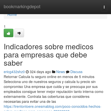
Home
bookmarkingdepot
Togg
navi
Home
1
Indicadores sobre medicos
para empresas que debe
saber
ericg432shz0
324 days ago
News
Discuss
Retornar Calcula tu seguro online en menos de 5 minutos
Selecciona uno de nuestros seguros y calcula tu precio sin
compromiso Una empresa que cuida y se preocupa por sus
empleados consigue tener mejor reputación tanto interna como
externamente. Contrata las coberturas que consideres
necesarias para evitar una de las
https://trentontoere.onesmablog.com/poco-conocidos-hechos-