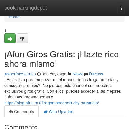
Home
bookmarkingdepot
Togg
navi
Home
1
¡Afun Giros Gratis: ¡Hazte rico
ahora mismo!
jasperfnio939663
326 days ago
News
Discuss
¿Estás listo para empezar en el mundo de las tragamonedas y
conseguir premios? ¡No pierdas esta chance! con nuestros
exclusivos giros gratis. Con ellos, puedes acceder a las mejores
máquinas tragamonedas y
https://blog.afun.mx/Tragamonedas/lucky-caramelo/
Comments
Who Upvoted
Comments