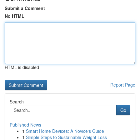
Submit a Comment
No HTML
HTML is disabled
Report Page
Search
Go
Published News
1
Smart Home Devices: A Novice's Guide
1
Simple Steps to Sustainable Weight Loss