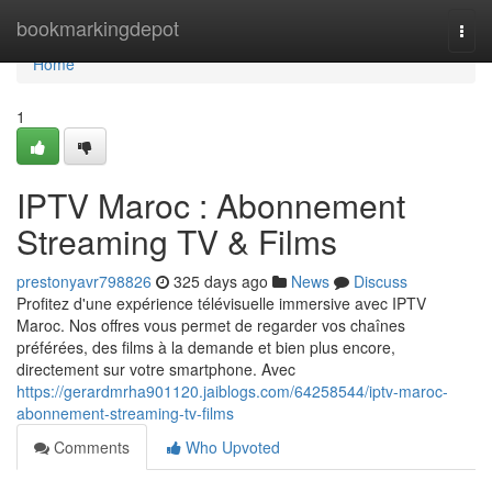
Home
bookmarkingdepot
Togg
navi
Home
1
IPTV Maroc : Abonnement
Streaming TV & Films
prestonyavr798826
325 days ago
News
Discuss
Profitez d'une expérience télévisuelle immersive avec IPTV
Maroc. Nos offres vous permet de regarder vos chaînes
préférées, des films à la demande et bien plus encore,
directement sur votre smartphone. Avec
https://gerardmrha901120.jaiblogs.com/64258544/iptv-maroc-
abonnement-streaming-tv-films
Comments
Who Upvoted