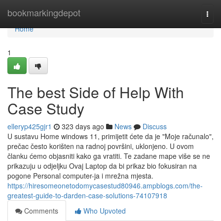
Home
bookmarkingdepot
Togg
navi
Home
1
The best Side of Help With
Case Study
elleryp425gjr1
323 days ago
News
Discuss
U sustavu Home windows 11, primijetit ćete da je "Moje računalo",
prečac često korišten na radnoj površini, uklonjeno. U ovom
članku ćemo objasniti kako ga vratiti. Te zadane mape više se ne
prikazuju u odjeljku Ovaj Laptop da bi prikaz bio fokusiran na
pogone Personal computer-ja i mrežna mjesta.
https://hiresomeonetodomycasestud80946.ampblogs.com/the-
greatest-guide-to-darden-case-solutions-74107918
Comments
Who Upvoted