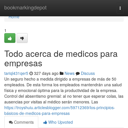
Home
bookmarkingdepot
Togg
navi
Home
1
Todo acerca de medicos para
empresas
tariql431qer5
327 days ago
News
Discuss
Un seguro hecho a medida dirigido a empresas de más de 50
empleados. De esta forma los empleados mantendrán una salud
física y emocional óptima para la productividad de la empresa.
Control del absentismo gremial: al no tener que esperar colas, las
ausencias por visitas al médico serán menores. Las
https://troyshuiu.articlesblogger.com/59712369/los-principios-
básicos-de-medicos-para-empresas
Comments
Who Upvoted