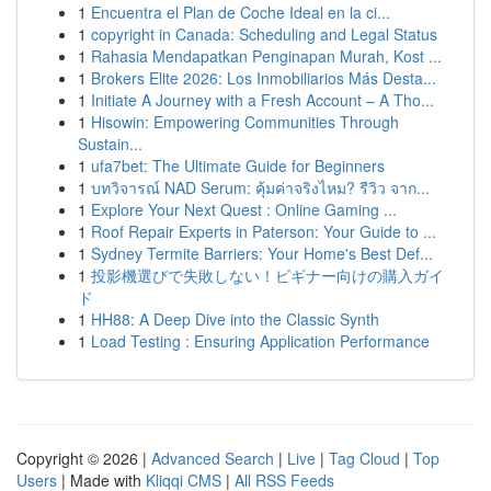
1
Encuentra el Plan de Coche Ideal en la ci...
1
copyright in Canada: Scheduling and Legal Status
1
Rahasia Mendapatkan Penginapan Murah, Kost ...
1
Brokers Elite 2026: Los Inmobiliarios Más Desta...
1
Initiate A Journey with a Fresh Account – A Tho...
1
Hisowin: Empowering Communities Through
Sustain...
1
ufa7bet: The Ultimate Guide for Beginners
1
บทวิจารณ์ NAD Serum: คุ้มค่าจริงไหม? รีวิว จาก...
1
Explore Your Next Quest : Online Gaming ...
1
Roof Repair Experts in Paterson: Your Guide to ...
1
Sydney Termite Barriers: Your Home's Best Def...
1
投影機選びで失敗しない！ビギナー向けの購入ガイ
ド
1
HH88: A Deep Dive into the Classic Synth
1
Load Testing : Ensuring Application Performance
Copyright © 2026 |
Advanced Search
|
Live
|
Tag Cloud
|
Top
Users
| Made with
Kliqqi CMS
|
All RSS Feeds