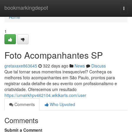
Home
bookmarkingdepot
Togg
navi
Home
1
Foto Acompanhantes SP
gretaxaxe863645
322 days ago
News
Discuss
Que tal tornar seus momentos inesquecível? Conheça os
melhores foto acompanhantes em São Paulo, prontos para
registrar cada detalhe de seu evento com profissionalismo e
criatividade. Oferecemos um resultado
https://umairkhpv462104.wikikarts.com/user
Comments
Who Upvoted
Comments
Submit a Comment