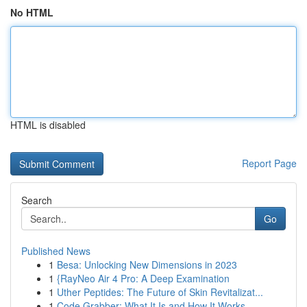
No HTML
HTML is disabled
Report Page
Search
Go
Published News
1
Besa: Unlocking New Dimensions in 2023
1
{RayNeo Air 4 Pro: A Deep Examination
1
Uther Peptides: The Future of Skin Revitalizat...
1
Code Grabber: What It Is and How It Works