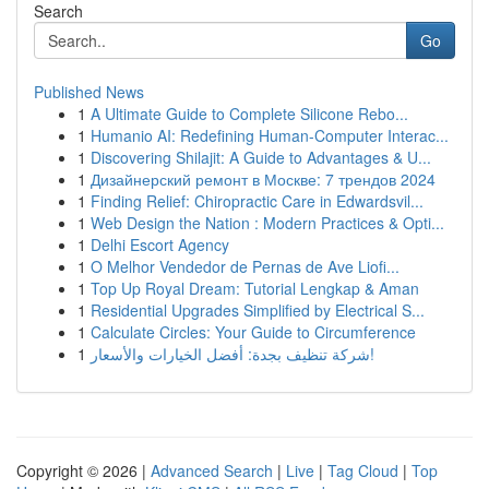
Search
Go
Published News
1
A Ultimate Guide to Complete Silicone Rebo...
1
Humanio AI: Redefining Human-Computer Interac...
1
Discovering Shilajit: A Guide to Advantages & U...
1
Дизайнерский ремонт в Москве: 7 трендов 2024
1
Finding Relief: Chiropractic Care in Edwardsvil...
1
Web Design the Nation : Modern Practices & Opti...
1
Delhi Escort Agency
1
O Melhor Vendedor de Pernas de Ave Liofi...
1
Top Up Royal Dream: Tutorial Lengkap & Aman
1
Residential Upgrades Simplified by Electrical S...
1
Calculate Circles: Your Guide to Circumference
1
شركة تنظيف بجدة: أفضل الخيارات والأسعار!
Copyright © 2026 |
Advanced Search
|
Live
|
Tag Cloud
|
Top