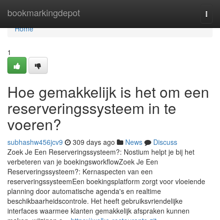
Home
bookmarkingdepot
Togg
navi
Home
1
Hoe gemakkelijk is het om een
reserveringssysteem in te
voeren?
subhashw456jcv9
309 days ago
News
Discuss
Zoek Je Een Reserveringssysteem?: Nostium helpt je bij het
verbeteren van je boekingsworkflowZoek Je Een
Reserveringssysteem?: Kernaspecten van een
reserveringssysteemEen boekingsplatform zorgt voor vloeiende
planning door automatische agenda's en realtime
beschikbaarheidscontrole. Het heeft gebruiksvriendelijke
interfaces waarmee klanten gemakkelijk afspraken kunnen