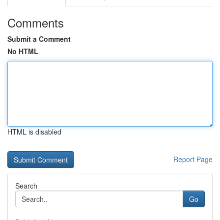
Comments
Submit a Comment
No HTML
HTML is disabled
Report Page
Search
Go