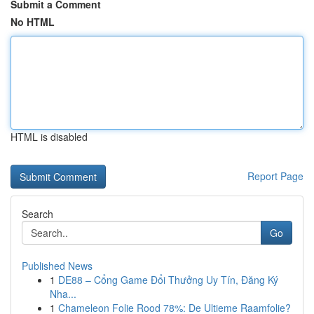
Submit a Comment
No HTML
HTML is disabled
Report Page
Search
Go
Published News
1
DE88 – Cổng Game Đổi Thưởng Uy Tín, Đăng Ký
Nha...
1
Chameleon Folie Rood 78%: De Ultieme Raamfolie?