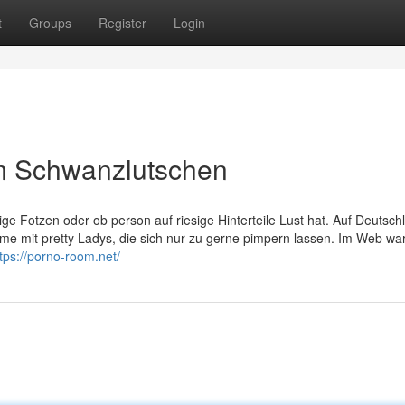
t
Groups
Register
Login
m Schwanzlutschen
rige Fotzen oder ob person auf riesige Hinterteile Lust hat. Auf Deutsch
lme mit pretty Ladys, die sich nur zu gerne pimpern lassen. Im Web wa
tps://porno-room.net/