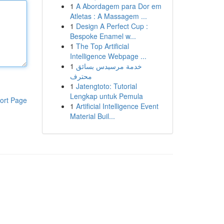
1
A Abordagem para Dor em
Atletas : A Massagem ...
1
Design A Perfect Cup :
Bespoke Enamel w...
1
The Top Artificial
Intelligence Webpage ...
1
خدمة مرسيدس بسائق
محترف
1
Jatengtoto: Tutorial
Lengkap untuk Pemula
ort Page
1
Artificial Intelligence Event
Material Buil...