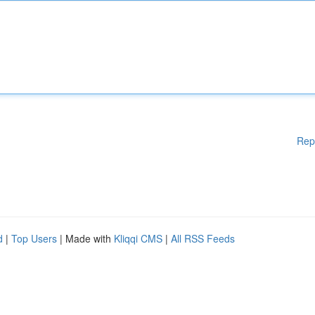
Rep
d
|
Top Users
| Made with
Kliqqi CMS
|
All RSS Feeds