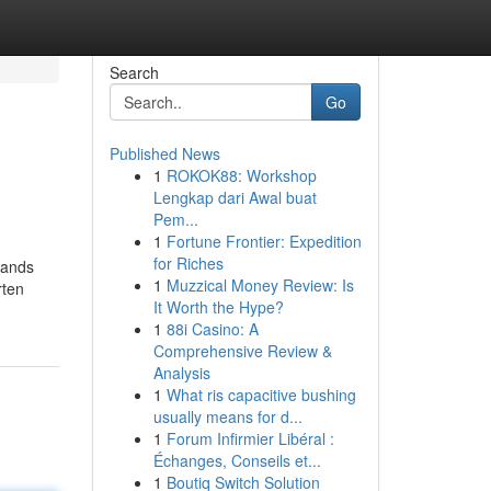
Search
Go
Published News
1
ROKOK88: Workshop
Lengkap dari Awal buat
Pem...
1
Fortune Frontier: Expedition
for Riches
lands
1
Muzzical Money Review: Is
rten
It Worth the Hype?
1
88i Casino: A
Comprehensive Review &
Analysis
1
What ris capacitive bushing
usually means for d...
1
Forum Infirmier Libéral :
Échanges, Conseils et...
1
Boutiq Switch Solution