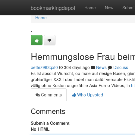
Home
bookmarkingdepot
Home
New
Submi
Home
1
Hemmungslose Frau bei
bettez963qxf0
304 days ago
News
Discuss
Es ist absolut Wurscht, ob male auf riesige Busen, gie
großartiger XXX Tube findet man dafür versaute Fickfi
völlig ohne Kosten ungezählte Asia Porno Videos, in
ht
Comments
Who Upvoted
Comments
Submit a Comment
No HTML