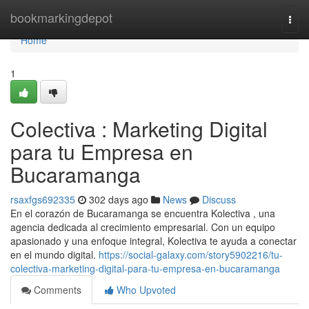
Home
bookmarkingdepot
Togg
navi
Home
1
Colectiva : Marketing Digital
para tu Empresa en
Bucaramanga
rsaxfgs692335
302 days ago
News
Discuss
En el corazón de Bucaramanga se encuentra Kolectiva , una
agencia dedicada al crecimiento empresarial. Con un equipo
apasionado y una enfoque integral, Kolectiva te ayuda a conectar
en el mundo digital.
https://social-galaxy.com/story5902216/tu-
colectiva-marketing-digital-para-tu-empresa-en-bucaramanga
Comments
Who Upvoted