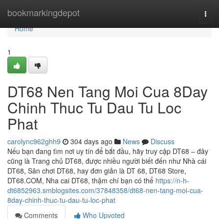
Home
bookmarkingdepot
Togg
navi
Home
1
DT68 Nen Tang Moi Cua 8Day
Chinh Thuc Tu Dau Tu Loc
Phat
carolync962ghh9
304 days ago
News
Discuss
Nếu bạn đang tìm nơi uy tín để bắt đầu, hãy truy cập DT68 – đây
cũng là Trang chủ DT68, được nhiều người biết đến như Nhà cái
DT68, Sân chơi DT68, hay đơn giản là DT 68, DT68 Store,
DT68.COM, Nha cai DT68, thậm chí bạn có thể
https://n-h-
dt6852963.smblogsites.com/37848358/dt68-nen-tang-moi-cua-
8day-chinh-thuc-tu-dau-tu-loc-phat
Comments
Who Upvoted