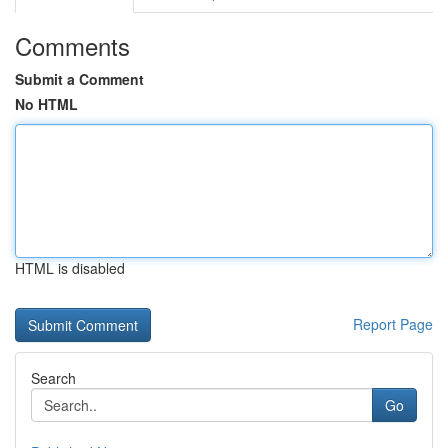
Comments
Submit a Comment
No HTML
HTML is disabled
Report Page
Search
Go