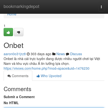
Home
bookmarkingdepot
Togg
navi
Home
1
Onbet
aaron0o31jrz8
303 days ago
News
Discuss
Onbet là nhà cái trực tuyến đang được nhiều người chơi tại Việt
Nam và khu vực châu Á tin tưởng lựa chọn.
https://vivoes.com/home.php?mod=space&uid=1476230
Comments
Who Upvoted
Comments
Submit a Comment
No HTML