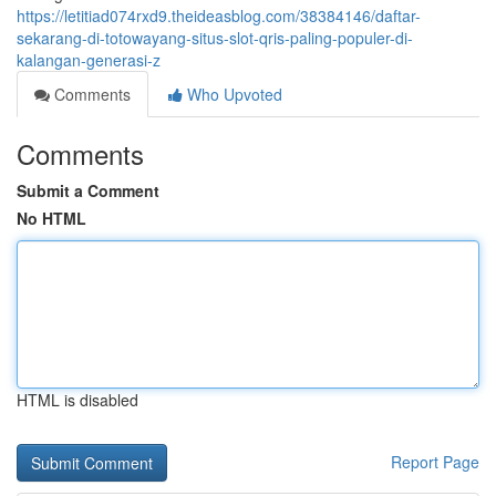
https://letitiad074rxd9.theideasblog.com/38384146/daftar-
sekarang-di-totowayang-situs-slot-qris-paling-populer-di-
kalangan-generasi-z
Comments
Who Upvoted
Comments
Submit a Comment
No HTML
HTML is disabled
Report Page