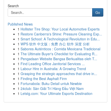
Search
Go
Published News
1
Hollister Tire Shop: Your Local Automotive Experts
1
Restore Canberra's Shine: Pressure Cleaning Exp...
1
Smart School: A Technological Revolution in Edu...
1
WPS 软件 中文版：免费 办公 软件 深度 分析
1
Sabores Auténticos : Comida Mexicana Tradicional
1
The Ultimate Buyer's Checklist for Evaluating R...
1
Pengadaan Website Bangsa Berkualitas oleh T...
1
Find Leading Office Janitorial Services ...
1
Labour Hire in Australia: A Growing Trend
1
Grasping the strategic approaches that drive in...
1
Finding the Best Asphalt Firm
1
Fortunabola: Buku Detail untuk Newbie
1
24club: Sàn Giải Trí Hàng Đầu Việt Nam
1
Letstg.com: Your Ultimate Esports Destination