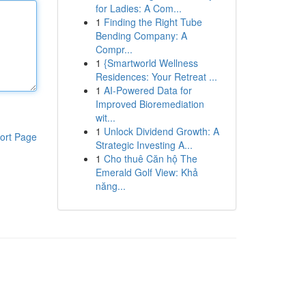
for Ladies: A Com...
1
Finding the Right Tube
Bending Company: A
Compr...
1
{Smartworld Wellness
Residences: Your Retreat ...
1
AI-Powered Data for
Improved Bioremediation
wit...
1
Unlock Dividend Growth: A
ort Page
Strategic Investing A...
1
Cho thuê Căn hộ The
Emerald Golf View: Khả
năng...