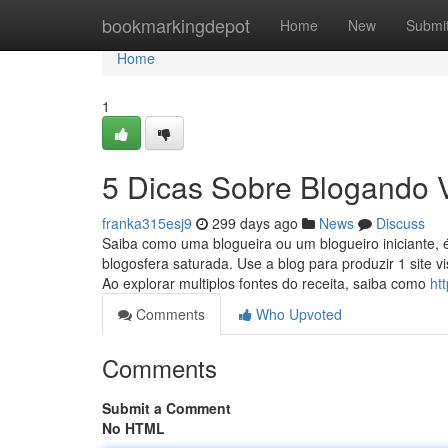
Home
bookmarkingdepot
Home
New
Submi
Home
1
5 Dicas Sobre Blogando 
franka315esj9
299 days ago
News
Discuss
Saiba como uma blogueira ou um blogueiro iniciante, 
blogosfera saturada. Use a blog para produzir 1 site vi
Ao explorar multiplos fontes do receita, saiba como
ht
Comments
Who Upvoted
Comments
Submit a Comment
No HTML