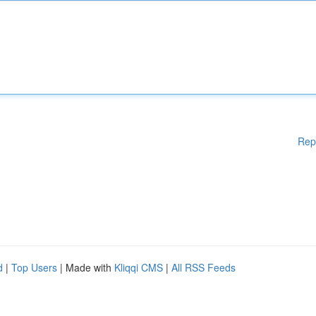
Rep
d
|
Top Users
| Made with
Kliqqi CMS
|
All RSS Feeds