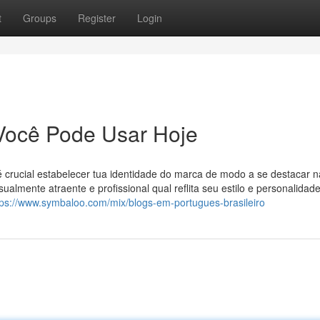
t
Groups
Register
Login
Você Pode Usar Hoje
é crucial estabelecer tua identidade do marca de modo a se destacar n
sualmente atraente e profissional qual reflita seu estilo e personalidad
tps://www.symbaloo.com/mix/blogs-em-portugues-brasileiro