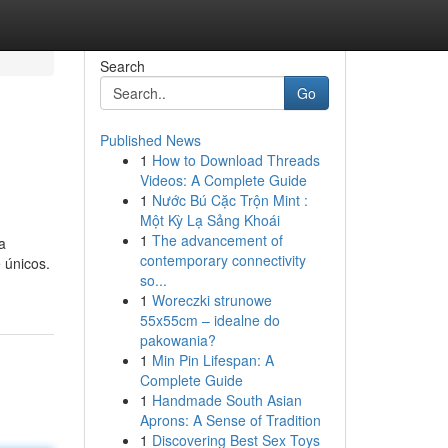
Search
Go
Published News
1
How to Download Threads
Videos: A Complete Guide
1
Nước Bú Cặc Trộn Mint :
Một Kỳ Lạ Sảng Khoái
1
The advancement of
a
contemporary connectivity
e únicos.
so...
1
Woreczki strunowe
55x55cm – idealne do
pakowania?
1
Min Pin Lifespan: A
Complete Guide
1
Handmade South Asian
Aprons: A Sense of Tradition
1
Discovering Best Sex Toys