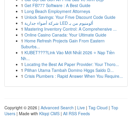
1
Get FB777 Software : A Best Guide
1
Long Beach Employment Attorneys
1
Unlock Savings: Your Frive Discount Code Guide
1
شركة أضواء جدارية LED ألومنيوم من بـ
1
Mastering Inventory Control: A Comprehensive ...
1
Online Casino Canada: Your Ultimate Guide
1
Home Refresh Projects Gain From Eastern
Suburbs...
1
KUBET????️Link Vào Mới Nhất 2026 ⭐ Nạp Tiền
Nh...
1
Locating the Best A4 Paper Provider: Your Thoro...
1
Pilihan Utama Tambah Domino Higgs Saldo D...
1
Crisis Plumbers : Rapid Answer When You Require...
Copyright © 2026 |
Advanced Search
|
Live
|
Tag Cloud
|
Top
Users
| Made with
Kliqqi CMS
|
All RSS Feeds