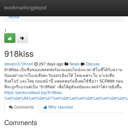
Home
bookmarkingdepot
Home
1
918kiss
stevem370hns0
297 days ago
News
Discuss
918Kiss เป็นชื่อของแพลตฟอร์มเกมออนไลน์แนวคาสิโนที่ได้รับความ
นิยมอย่างมากในเอเชียตะวันออกเฉียงใต้ โดยเฉพาะใน มาเลเซีย
สิงคโปร์ และไทย ก่อนหน้านี้ แพลตฟอร์มนี้เคยใช้ชื่อว่า SCR888 ก่อน
ที่จะถูกรีแบรนด์เป็น “918Kiss” เพื่อให้ดูทันสมัยและจดจำได้ง่ายยิ่งขึ้น
https://personalised.top/918kiss-
%e0%b8%84%e0%b8%b7%e0%b8%ad%e0%b8%ad%e0%b8%b0%
Comments
Who Upvoted
Comments