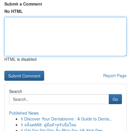
Submit a Comment
No HTML
HTML is disabled
Report Page
Search
Go
Published News
1
Discover Your Dentabiome : A Guide to Denta...
1
สล็อต888: คู่มือสำหรับมือใหม่
1
Gái Gọi Sài Gòn Ẩn Phía Sau Vẻ Xinh Đẹp