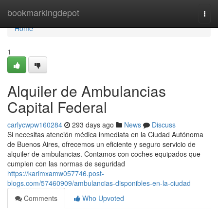
Home
bookmarkingdepot
Togg
navi
Home
1
Alquiler de Ambulancias
Capital Federal
carlycwpw160284
293 days ago
News
Discuss
Si necesitas atención médica inmediata en la Ciudad Autónoma
de Buenos Aires, ofrecemos un eficiente y seguro servicio de
alquiler de ambulancias. Contamos con coches equipados que
cumplen con las normas de seguridad
https://karimxamw057746.post-
blogs.com/57460909/ambulancias-disponibles-en-la-ciudad
Comments
Who Upvoted