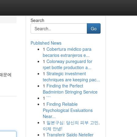
Search
Go
Published News
1
Cobertura médico para
becarios extranjeros e...
1
Colorway pureguard for
rpet bottle production a...
1
Strategic investment
 때문에
techniques are keeping pac...
1
Finding the Perfect
Badminton Stringing Service
1
```
1
Finding Reliable
Psychological Evaluations
Near...
1
일본구심: 당신의 피부 고민,
이제 안녕!
1
Transferir Saldo Neteller