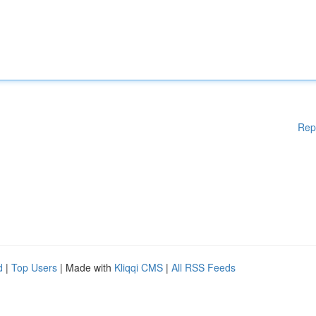
Rep
d
|
Top Users
| Made with
Kliqqi CMS
|
All RSS Feeds