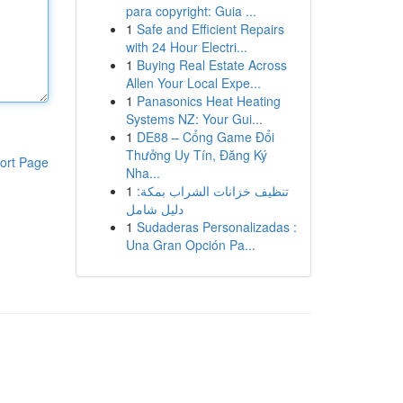
para copyright: Guia ...
1
Safe and Efficient Repairs
with 24 Hour Electri...
1
Buying Real Estate Across
Allen Your Local Expe...
1
Panasonics Heat Heating
Systems NZ: Your Gui...
1
DE88 – Cổng Game Đổi
Thưởng Uy Tín, Đăng Ký
ort Page
Nha...
1
تنظيف خزانات الشراب بمكة:
دليل شامل
1
Sudaderas Personalizadas :
Una Gran Opción Pa...