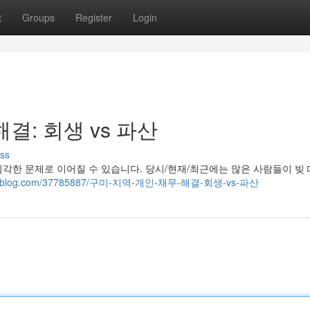
t
Groups
Register
Login
결: 회생 vs 파산
ss
각한 문제로 이어질 수 있습니다. 당시/현재/최근에는 많은 사람들이 빚
53.eedblog.com/37785887/구미-지역-개인-채무-해결-회생-vs-파산