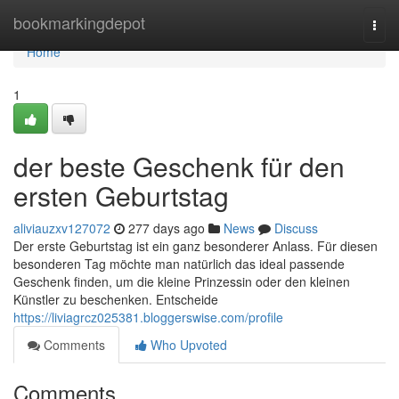
Home
bookmarkingdepot
Togg
navi
Home
1
der beste Geschenk für den
ersten Geburtstag
aliviauzxv127072
277 days ago
News
Discuss
Der erste Geburtstag ist ein ganz besonderer Anlass. Für diesen
besonderen Tag möchte man natürlich das ideal passende
Geschenk finden, um die kleine Prinzessin oder den kleinen
Künstler zu beschenken. Entscheide
https://liviagrcz025381.bloggerswise.com/profile
Comments
Who Upvoted
Comments