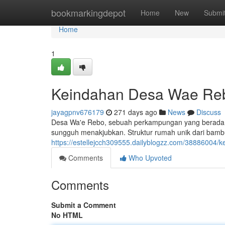
Home
bookmarkingdepot
Home
New
Submi
Home
1
Keindahan Desa Wae Re
jayagpnv676179
271 days ago
News
Discuss
Desa Wa'e Rebo, sebuah perkampungan yang berada d
sungguh menakjubkan. Struktur rumah unik dari bamb
https://estellejcch309555.dailyblogzz.com/38886004/
Comments
Who Upvoted
Comments
Submit a Comment
No HTML