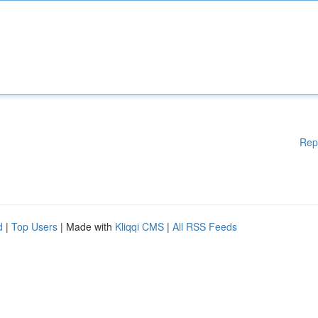
Rep
d
|
Top Users
| Made with
Kliqqi CMS
|
All RSS Feeds