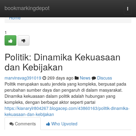
Home
bookmarkingdepot
Togg
navi
Home
1
Politik: Dinamika Kekuasaan
dan Kebijakan
marvinsvag391019
269 days ago
News
Discuss
Politik merupakan suatu jendela yang kompleks, berpusat pada
perubahan sumber daya dan pengaruh di dalam masyarakat.
Dinamika kekuasaan dalam politik adalah hubungan yang
kompleks, dengan berbagai aktor seperti partai
https://kianarylr804267.blogacep.com/43860163/politik-dinamika-
kekuasaan-dan-kebijakan
Comments
Who Upvoted