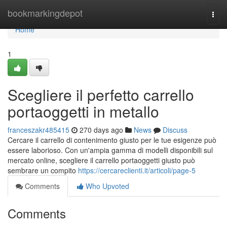
Home
bookmarkingdepot
Togg
navi
Home
1
Scegliere il perfetto carrello
portaoggetti in metallo
franceszakr485415
270 days ago
News
Discuss
Cercare il carrello di contenimento giusto per le tue esigenze può
essere laborioso. Con un'ampia gamma di modelli disponibili sul
mercato online, scegliere il carrello portaoggetti giusto può
sembrare un compito
https://cercareclienti.it/articoli/page-5
Comments
Who Upvoted
Comments