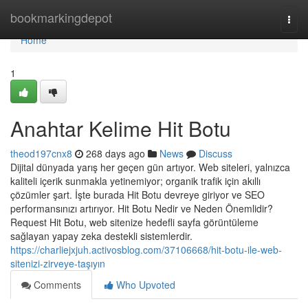
Home
bookmarkingdepot
Togg
navi
Home
1
Anahtar Kelime Hit Botu
theod197cnx8
268 days ago
News
Discuss
Dijital dünyada yarış her geçen gün artıyor. Web siteleri, yalnızca
kaliteli içerik sunmakla yetinemiyor; organik trafik için akıllı
çözümler şart. İşte burada Hit Botu devreye giriyor ve SEO
performansınızı artırıyor. Hit Botu Nedir ve Neden Önemlidir?
Request Hit Botu, web sitenize hedefli sayfa görüntüleme
sağlayan yapay zeka destekli sistemlerdir.
https://charliejxjuh.activosblog.com/37106668/hit-botu-ile-web-
sitenizi-zirveye-taşıyın
Comments
Who Upvoted