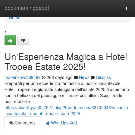
Home
bookmarkingdepot
Togg
navi
Home
1
Un'Esperienza Magica a Hotel
Tropea Estate 2025!
marvinkbvc389469
268 days ago
News
Discuss
Preparati per una esperienza fantastica al nostro incantevole
Hotel Tropea! Le giornate soleggiate dell'estate 2025 ti aspettano
con la bellezza del paesaggio e il mare cristallino. Scegli tra le
nostre offerte
https://albertdypm057927.blog2freedom.com/38132048/vacanza-
incantevole-in-hotel-tropea-estate-2025
Comments
Who Upvoted