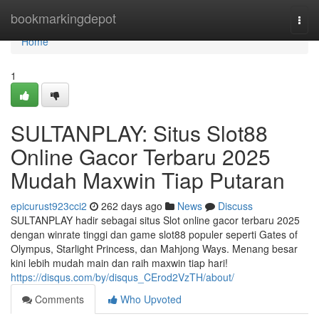
Home
bookmarkingdepot
Togg
navi
Home
1
SULTANPLAY: Situs Slot88
Online Gacor Terbaru 2025
Mudah Maxwin Tiap Putaran
epicurust923cci2
262 days ago
News
Discuss
SULTANPLAY hadir sebagai situs Slot online gacor terbaru 2025
dengan winrate tinggi dan game slot88 populer seperti Gates of
Olympus, Starlight Princess, dan Mahjong Ways. Menang besar
kini lebih mudah main dan raih maxwin tiap hari!
https://disqus.com/by/disqus_CErod2VzTH/about/
Comments
Who Upvoted