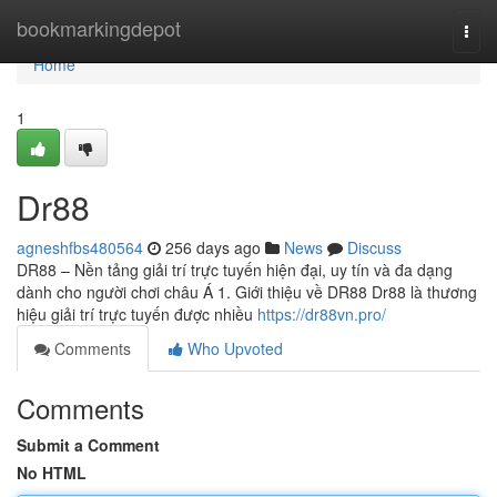
Home
bookmarkingdepot
Togg
navi
Home
1
Dr88
agneshfbs480564
256 days ago
News
Discuss
DR88 – Nền tảng giải trí trực tuyến hiện đại, uy tín và đa dạng
dành cho người chơi châu Á 1. Giới thiệu về DR88 Dr88 là thương
hiệu giải trí trực tuyến được nhiều
https://dr88vn.pro/
Comments
Who Upvoted
Comments
Submit a Comment
No HTML