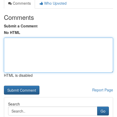
Comments
Who Upvoted
Comments
Submit a Comment
No HTML
HTML is disabled
Report Page
Search
Go