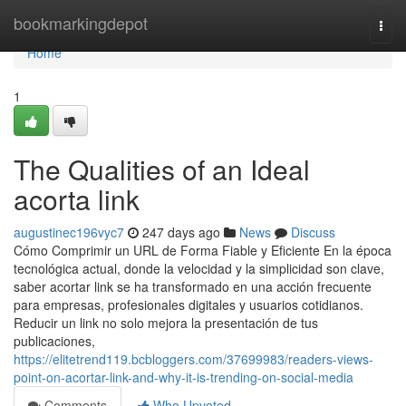
Home
bookmarkingdepot
Togg
navi
Home
1
The Qualities of an Ideal
acorta link
augustinec196vyc7
247 days ago
News
Discuss
Cómo Comprimir un URL de Forma Fiable y Eficiente En la época
tecnológica actual, donde la velocidad y la simplicidad son clave,
saber acortar link se ha transformado en una acción frecuente
para empresas, profesionales digitales y usuarios cotidianos.
Reducir un link no solo mejora la presentación de tus
publicaciones,
https://elitetrend119.bcbloggers.com/37699983/readers-views-
point-on-acortar-link-and-why-it-is-trending-on-social-media
Comments
Who Upvoted