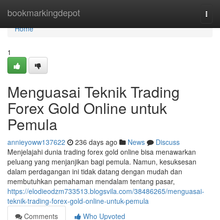
Home
bookmarkingdepot
Togg
navi
Home
1
Menguasai Teknik Trading
Forex Gold Online untuk
Pemula
annieyoww137622
236 days ago
News
Discuss
Menjelajahi dunia trading forex gold online bisa menawarkan
peluang yang menjanjikan bagi pemula. Namun, kesuksesan
dalam perdagangan ini tidak datang dengan mudah dan
membutuhkan pemahaman mendalam tentang pasar,
https://elodieodzm733513.blogsvila.com/38486265/menguasai-
teknik-trading-forex-gold-online-untuk-pemula
Comments
Who Upvoted