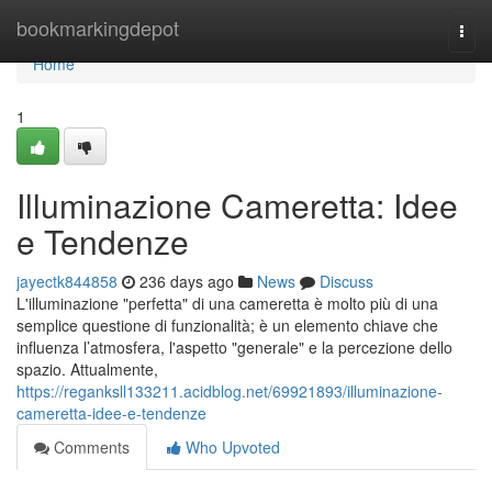
Home
bookmarkingdepot
Togg
navi
Home
1
Illuminazione Cameretta: Idee
e Tendenze
jayectk844858
236 days ago
News
Discuss
L'illuminazione "perfetta" di una cameretta è molto più di una
semplice questione di funzionalità; è un elemento chiave che
influenza l’atmosfera, l'aspetto "generale" e la percezione dello
spazio. Attualmente,
https://reganksll133211.acidblog.net/69921893/illuminazione-
cameretta-idee-e-tendenze
Comments
Who Upvoted