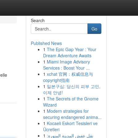
Search
Go
Published News
1
The Epic Gap Year : Your
Dream Adventure Awaits
1
Miami Image Advisory
Services : Boost Your ...
1
xchat 官网：权威信息与
elle
copyright指南
1
일본구심: 당신의 피부 고민,
이제 안녕!
1
The Secrets of the Gnome
Wizard
1
Modern strategies for
securing endangered anima...
1
Kocaeli Eskort Tesisleri ve
Ücretleri
1
نقل عفش المدينة المنورة: