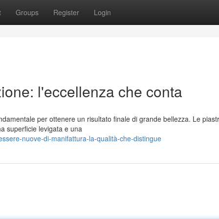
t
Groups
Register
Login
zione: l'eccellenza che conta
damentale per ottenere un risultato finale di grande bellezza. Le piastr
na superficie levigata e una
essere-nuove-di-manifattura-la-qualità-che-distingue