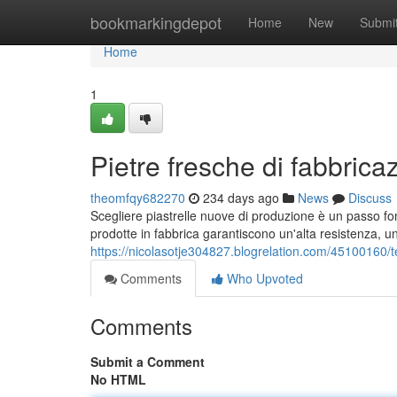
Home
bookmarkingdepot
Home
New
Submi
Home
1
Pietre fresche di fabbrica
theomfqy682270
234 days ago
News
Discuss
Scegliere piastrelle nuove di produzione è un passo fon
prodotte in fabbrica garantiscono un'alta resistenza, u
https://nicolasotje304827.blogrelation.com/45100160/t
Comments
Who Upvoted
Comments
Submit a Comment
No HTML