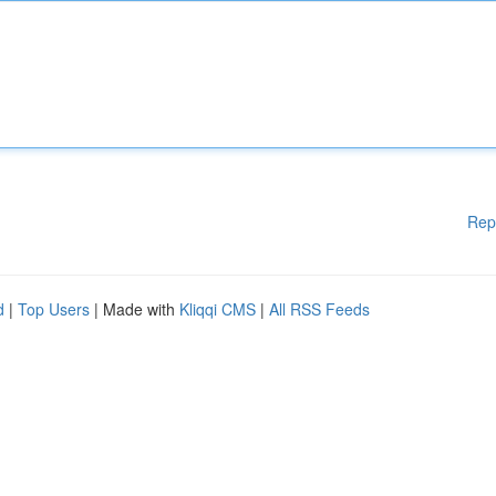
Rep
d
|
Top Users
| Made with
Kliqqi CMS
|
All RSS Feeds