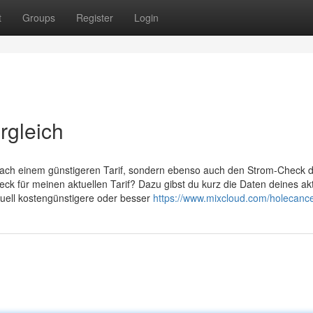
t
Groups
Register
Login
rgleich
e nach einem günstigeren Tarif, sondern ebenso auch den Strom-Check 
k für meinen aktuellen Tarif? Dazu gibst du kurz die Daten deines ak
ktuell kostengünstigere oder besser
https://www.mixcloud.com/holecanc