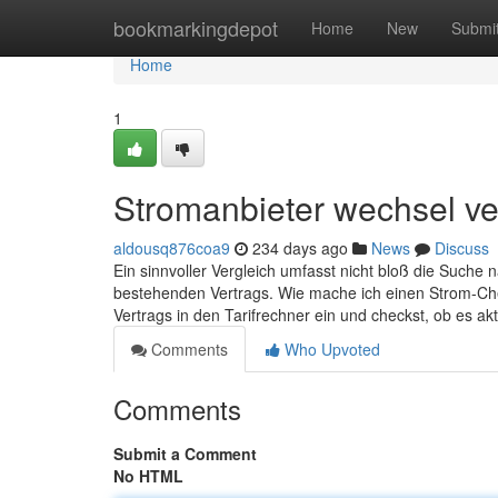
Home
bookmarkingdepot
Home
New
Submi
Home
1
Stromanbieter wechsel ve
aldousq876coa9
234 days ago
News
Discuss
Ein sinnvoller Vergleich umfasst nicht bloß die Such
bestehenden Vertrags. Wie mache ich einen Strom-Chec
Vertrags in den Tarifrechner ein und checkst, ob es a
Comments
Who Upvoted
Comments
Submit a Comment
No HTML