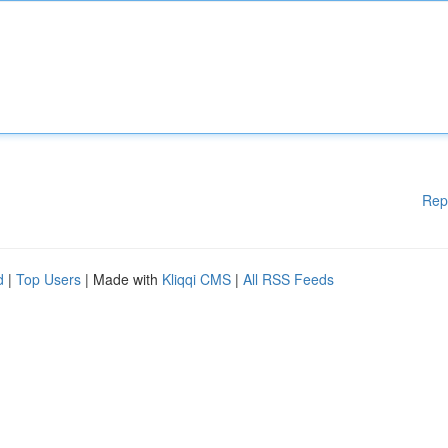
Rep
d
|
Top Users
| Made with
Kliqqi CMS
|
All RSS Feeds