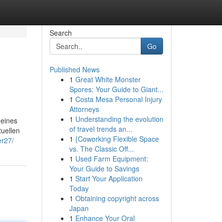
Search
Go
Published News
1
Great White Monster
Spores: Your Guide to Giant...
1
Costa Mesa Personal Injury
Attorneys
1
Understanding the evolution
deines
of travel trends an...
tuellen
1
{Coworking Flexible Space
er27/
vs. The Classic Off...
1
Used Farm Equipment:
Your Guide to Savings
1
Start Your Application
Today
1
Obtaining copyright across
Japan
1
Enhance Your Oral