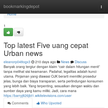
Home
bookmarkingdepot
Togg
navi
Home
1
Top latest Five uang cepat
Urban news
eleanorp048ogx3
210 days ago
News
Discuss
Banyak orang tergiur dengan klaim “cair dalam hitungan menit”
tanpa melihat sisi keamanan. Padahal, legalitas adalah kunci
utama. Pinjaman yang diawasi OJK berarti memiliki prosedur
jelas, bunga dan biaya transparan, serta perlindungan konsumen
yang lebih baik. Yang terpenting, sesuaikan dengan waktu dan
sumber daya yang kamu miliki. Jadi, cara mana
https://barryj826jbt1.wikitelevisions.com/user
Comments
Who Upvoted