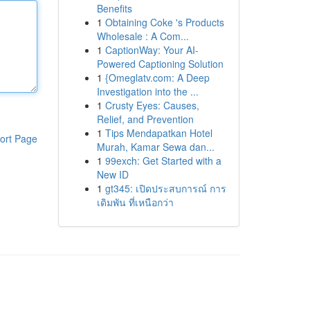
Benefits
1
Obtaining Coke 's Products
Wholesale : A Com...
1
CaptionWay: Your AI-
Powered Captioning Solution
1
{Omeglatv.com: A Deep
Investigation into the ...
1
Crusty Eyes: Causes,
Relief, and Prevention
1
Tips Mendapatkan Hotel
ort Page
Murah, Kamar Sewa dan...
1
99exch: Get Started with a
New ID
1
gt345: เปิดประสบการณ์ การ
เดิมพัน ที่เหนือกว่า