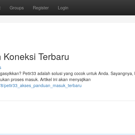
t
Groups
Register
Login
 Koneksi Terbaru
s
asyikkan? Petir33 adalah solusi yang cocok untuk Anda. Sayangnya,
kan proses masuk. Artikel ini akan menyajikan
6778/petir33_akses_panduan_masuk_terbaru