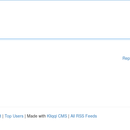
Rep
d
|
Top Users
| Made with
Kliqqi CMS
|
All RSS Feeds