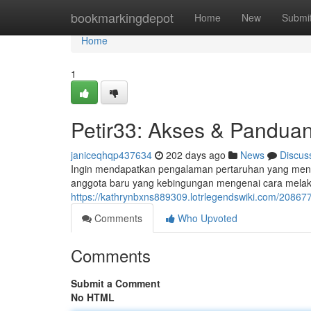
Home
bookmarkingdepot
Home
New
Submi
Home
1
Petir33: Akses & Panduan
janiceqhqp437634
202 days ago
News
Discus
Ingin mendapatkan pengalaman pertaruhan yang meng
anggota baru yang kebingungan mengenai cara melaku
https://kathrynbxns889309.lotrlegendswiki.com/208
Comments
Who Upvoted
Comments
Submit a Comment
No HTML