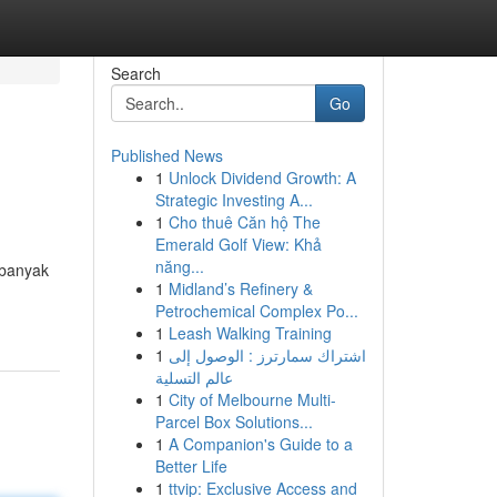
Search
Go
Published News
1
Unlock Dividend Growth: A
Strategic Investing A...
1
Cho thuê Căn hộ The
Emerald Golf View: Khả
năng...
 banyak
1
Midland’s Refinery &
Petrochemical Complex Po...
1
Leash Walking Training
1
اشتراك سمارترز : الوصول إلى
عالم التسلية
1
City of Melbourne Multi-
Parcel Box Solutions...
1
A Companion's Guide to a
Better Life
1
ttvip: Exclusive Access and