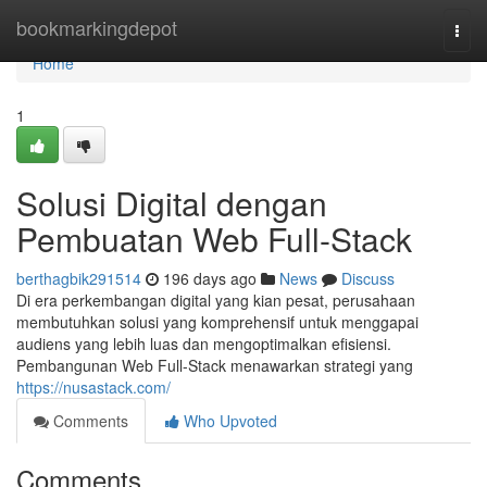
Home
bookmarkingdepot
Togg
navi
Home
1
Solusi Digital dengan
Pembuatan Web Full-Stack
berthagbik291514
196 days ago
News
Discuss
Di era perkembangan digital yang kian pesat, perusahaan
membutuhkan solusi yang komprehensif untuk menggapai
audiens yang lebih luas dan mengoptimalkan efisiensi.
Pembangunan Web Full-Stack menawarkan strategi yang
https://nusastack.com/
Comments
Who Upvoted
Comments