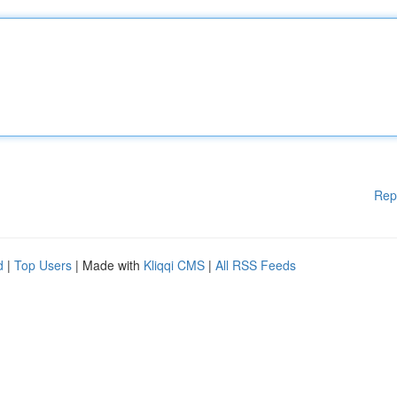
Rep
d
|
Top Users
| Made with
Kliqqi CMS
|
All RSS Feeds