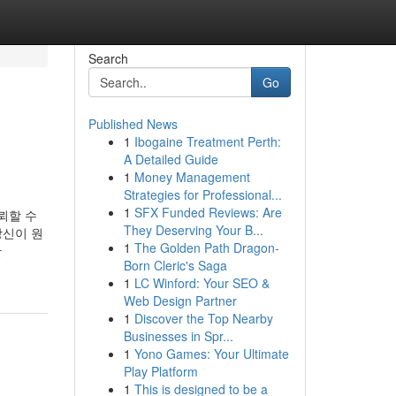
Search
Go
Published News
1
Ibogaine Treatment Perth:
A Detailed Guide
1
Money Management
Strategies for Professional...
1
SFX Funded Reviews: Are
뢰할 수
They Deserving Your B...
당신이 원
1
The Golden Path Dragon-
한
Born Cleric's Saga
1
LC Winford: Your SEO &
Web Design Partner
1
Discover the Top Nearby
Businesses in Spr...
1
Yono Games: Your Ultimate
Play Platform
1
This is designed to be a