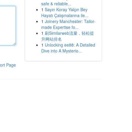
safe & reliable...
1
Sayın Koray Yalçın Bey
Hayatı Çalışmalarına ile...
1
Joinery Manchester: Tailor-
made Expertise fo...
1
刷Similarweb流量，轻松提
升网站排名
1
Unlocking ee88: A Detailed
Dive into A Mysterio...
ort Page