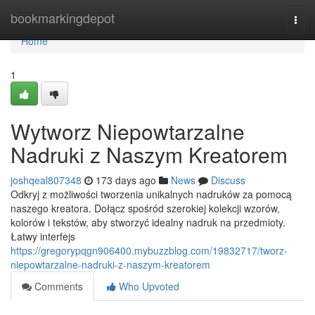
Home
bookmarkingdepot
Togg
navi
Home
1
Wytworz Niepowtarzalne
Nadruki z Naszym Kreatorem
joshqeal807348
173 days ago
News
Discuss
Odkryj z możliwości tworzenia unikalnych nadruków za pomocą
naszego kreatora. Dołącz spośród szerokiej kolekcji wzorów,
kolorów i tekstów, aby stworzyć idealny nadruk na przedmioty.
Łatwy interfejs
https://gregorypqgn906400.mybuzzblog.com/19832717/tworz-
niepowtarzalne-nadruki-z-naszym-kreatorem
Comments
Who Upvoted