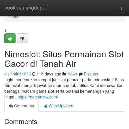
Home
bookmarkingdepot
Togg
navi
Home
1
Nimoslot: Situs Permainan Slot
Gacor di Tanah Air
oisihhtl054073
115 days ago
News
Discuss
Ingin menemukan tempat judi slot populer pada Indonesia ? Situs
Nimoslot menjadi jawaban utama untuk . Situs Kami menawarkan
berbagai macam game slot serta potensi kemenangan yang
tinggi .
https://natcanlaw.com/
Comments
Who Upvoted
Comments