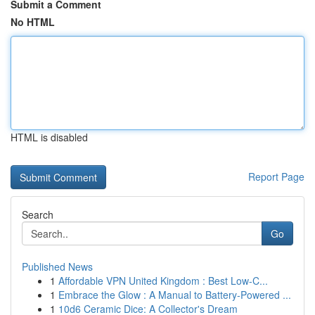
Submit a Comment
No HTML
HTML is disabled
Report Page
Search
Go
Published News
1
Affordable VPN United Kingdom : Best Low-C...
1
Embrace the Glow : A Manual to Battery-Powered ...
1
10d6 Ceramic Dice: A Collector's Dream