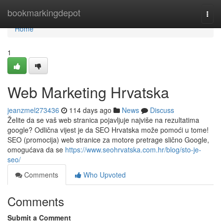
Home
bookmarkingdepot
Togg
navi
Home
1
Web Marketing Hrvatska
jeanzmel273436
114 days ago
News
Discuss
Želite da se vaš web stranica pojavljuje najviše na rezultatima
google? Odlična vijest je da SEO Hrvatska može pomoći u tome!
SEO (promocija) web stranice za motore pretrage slično Google,
omogućava da se
https://www.seohrvatska.com.hr/blog/sto-je-
seo/
Comments
Who Upvoted
Comments
Submit a Comment