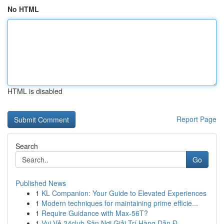
No HTML
HTML is disabled
Report Page
Search
Go
Published News
1
KL Companion: Your Guide to Elevated Experiences
1
Modern techniques for maintaining prime efficie...
1
Require Guidance with Max-56T?
1
Vui Vẻ 24club Sân Nơi Giải Trí Hàng Dẫn Đ...