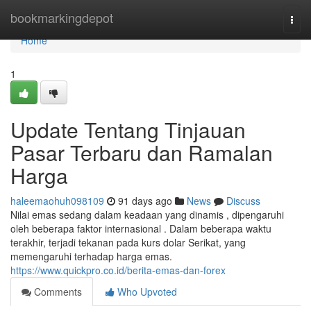
Home
bookmarkingdepot
Togg
navi
Home
1
Update Tentang Tinjauan
Pasar Terbaru dan Ramalan
Harga
haleemaohuh098109
91 days ago
News
Discuss
Nilai emas sedang dalam keadaan yang dinamis , dipengaruhi
oleh beberapa faktor internasional . Dalam beberapa waktu
terakhir, terjadi tekanan pada kurs dolar Serikat, yang
memengaruhi terhadap harga emas.
https://www.quickpro.co.id/berita-emas-dan-forex
Comments
Who Upvoted